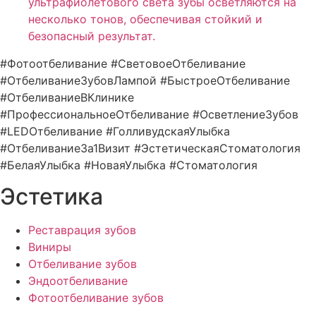
ультрафиолетового света зубы осветляются на
несколько тонов, обеспечивая стойкий и
безопасный результат.
#Фотоотбеливание #СветовоеОтбеливание
#ОтбеливаниеЗубовЛампой #БыстроеОтбеливание
#ОтбеливаниеВКлинике
#ПрофессиональноеОтбеливание #ОсветлениеЗубов
#LEDОтбеливание #ГолливудскаяУлыбка
#ОтбеливаниеЗа1Визит #ЭстетическаяСтоматология
#БелаяУлыбка #НоваяУлыбка #Стоматология
Эстетика
Реставрация зубов
Виниры
Отбеливание зубов
Эндоотбеливание
Фотоотбеливание зубов