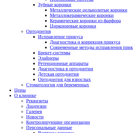
Зубные коронки
Металлические цельнолитые коронки
Металлокерамические коронки
Керамические коронки из фарфора
Циркониевые коронки
Ортодонтия
Исправление прикуса
Диагностика и коррекция прикуса
Современные методы исправления прик
Брекет-системы
Элайнеры
Ретенционные аппараты
Диагностика в ортодонтии
Детская ортодонтия
Ортодонтия для взрослых
Стоматология для беременных
Цены
О клинике
Реквизиты
Лицензии
Галерея
Новости
Контролирующие организации
Персональные данные
Вопросы гигиена