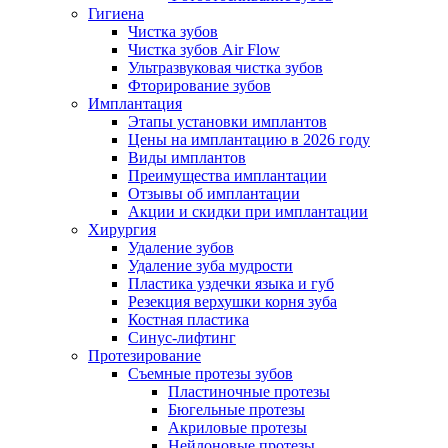
Гигиена
Чистка зубов
Чистка зубов Air Flow
Ультразвуковая чистка зубов
Фторирование зубов
Имплантация
Этапы установки имплантов
Цены на имплантацию в 2026 году
Виды имплантов
Преимущества имплантации
Отзывы об имплантации
Акции и скидки при имплантации
Хирургия
Удаление зубов
Удаление зуба мудрости
Пластика уздечки языка и губ
Резекция верхушки корня зуба
Костная пластика
Синус-лифтинг
Протезирование
Съемные протезы зубов
Пластиночные протезы
Бюгельные протезы
Акриловые протезы
Нейлоновые протезы