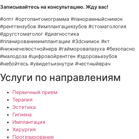
Записывайтесь на консультацию. Жду вас!
#оптг #ортопантомограмма #панорамныйснимок
#рентгензубов #имплантациязубов #стоматология
#другстоматолог #диагностика
#планированиеимплантации #3dснимок #кт
#нижнечелюстнойнерв #гайморовапазуха #безопасно
#малодоза #цифровойрентген #здоровьезубов
#небойтесь #увидетьизнутри #честныйврач
Услуги по направлениям
Первичный прием
Терапия
Эстетика
Гигиена
Имплантация
Хирургия
Протезирование