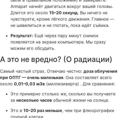
были в правильном положении) и замираете.
Аппарат начнёт двигаться вокруг вашей головы.
Длится это около
15–20 секунд
. Вы ничего не
чувствуете, кроме лёгкого движения. Главное —
не шевелиться и не глотать, пока идёт съёмка.
Результат:
Ещё через пару минут снимок
появляется на экране компьютера. Мы сразу
можем его обсудить.
А это не вредно? (О радиации)
Самый частый страх. Отвечаю честно:
доза облучения
при ОПТГ — очень маленькая
. Она составляет всего
около
0,01–0,03 мЗв
(миллизиверта) . Для сравнения:
Это примерно столько же, сколько вы получаете
за
несколько часов
обычной жизни на солнце.
Это в
10–20 раз меньше
, чем при флюорографии
грудной клетки.