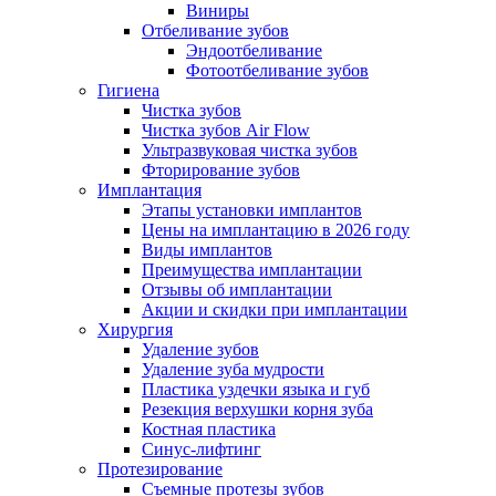
Виниры
Отбеливание зубов
Эндоотбеливание
Фотоотбеливание зубов
Гигиена
Чистка зубов
Чистка зубов Air Flow
Ультразвуковая чистка зубов
Фторирование зубов
Имплантация
Этапы установки имплантов
Цены на имплантацию в 2026 году
Виды имплантов
Преимущества имплантации
Отзывы об имплантации
Акции и скидки при имплантации
Хирургия
Удаление зубов
Удаление зуба мудрости
Пластика уздечки языка и губ
Резекция верхушки корня зуба
Костная пластика
Синус-лифтинг
Протезирование
Съемные протезы зубов