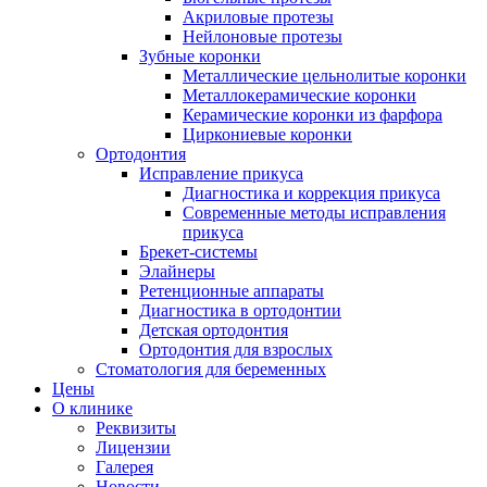
Акриловые протезы
Нейлоновые протезы
Зубные коронки
Металлические цельнолитые коронки
Металлокерамические коронки
Керамические коронки из фарфора
Циркониевые коронки
Ортодонтия
Исправление прикуса
Диагностика и коррекция прикуса
Современные методы исправления
прикуса
Брекет-системы
Элайнеры
Ретенционные аппараты
Диагностика в ортодонтии
Детская ортодонтия
Ортодонтия для взрослых
Стоматология для беременных
Цены
О клинике
Реквизиты
Лицензии
Галерея
Новости