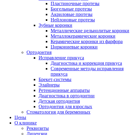
Пластиночные протезы
Бюгельные протезы
Акриловые протезы
Нейлоновые протезы
Зубные коронки
Металлические цельнолитые коронки
Металлокерамические коронки
Керамические коронки из фарфора
Циркониевые коронки
Ортодонтия
Исправление прикуса
Диагностика и коррекция прикуса
Современные методы исправления
прикуса
Брекет-системы
Элайнеры
Ретенционные аппараты
Диагностика в ортодонтии
Детская ортодонтия
Ортодонтия для взрослых
Стоматология для беременных
Цены
О клинике
Реквизиты
Лицензии