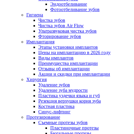
Эндоотбеливание
Фотоотбеливание зубов
Гигиена
Чистка зубов
Чистка зубов Air Flow
Ультразвуковая чистка зубов
Фторирование зубов
Имплантация
Этапы установки имплантов
Цены на имплантацию в 2026 году
Виды имплантов
Преимущества имплантации
Отзывы об имплантации
Акции и скидки при имплантации
Хирургия
Удаление зубов
Удаление зуба мудрости
Пластика уздечки языка и губ
Резекция верхушки корня зуба
Костная пластика
Синус-лифтинг
Протезирование
Съемные протезы зубов
Пластиночные протезы
Бюгельные протезы